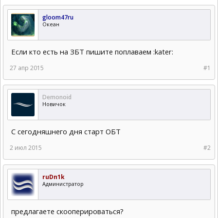
gloom47ru
Океан
Если кто есть на ЗБТ пишите поплаваем :kater:
27 апр 2015
#1
Demonoid
Новичок
С сегодняшнего дня старт ОБТ
2 июл 2015
#2
ruDn1k
Администратор
предлагаете скооперироваться?