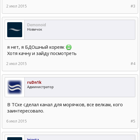
2 июл 2015
#3
Demonoid
Новичок
я нет, я БДОшный кореяк
Хотя качну и зайду посмотреть
2 июл 2015
#4
ruDn1k
Администратор
В ТСке сделал канал для морячков, все велкам, кого
заинтересовало.
6 июл 2015
#5
Iniesta