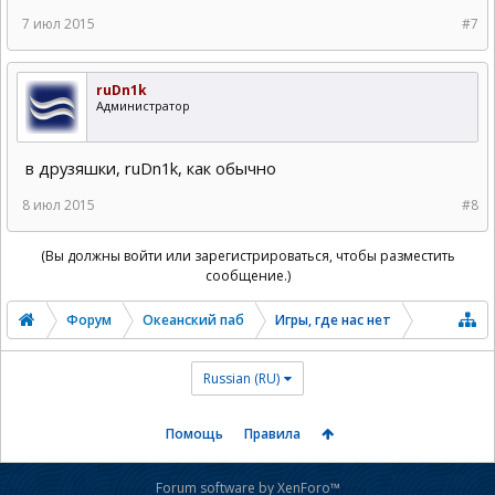
7 июл 2015
#7
ruDn1k
Администратор
в друзяшки, ruDn1k, как обычно
8 июл 2015
#8
(Вы должны войти или зарегистрироваться, чтобы разместить
сообщение.)
Форум
Океанский паб
Игры, где нас нет
Russian (RU)
Помощь
Правила
Forum software by XenForo™