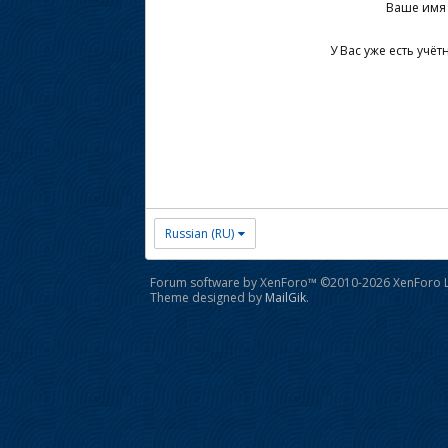
Ваше имя 
У Вас уже есть учёт
Russian (RU)
Forum software by XenForo™
©2010-2026 XenForo L
Theme designed by
MailGik
.